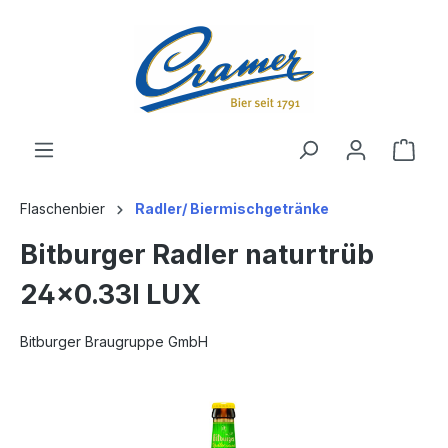
alt springen
Ware
Flaschenbier
Radler/ Biermischgetränke
Bitburger Radler naturtrüb
24x0.33l LUX
Bitburger Braugruppe GmbH
Bildergalerie überspringen