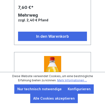
Mineralwasser, Zitonensaft aus
Zitronensaftkonzentrat (10%), Zucker (aus
7,60 €*
Zuckerrohr), Kohlensäure, Vitamin C,
natürliches Citrusaroma mit anderen
Mehrweg
natürlichen Aromen, Stabilisatoren Pektin
zzgl. 2,40 € Pfand
und Johannisbrotkernmehl
In den Warenkorb
Diese Website verwendet Cookies, um eine bestmögliche
Erfahrung bieten zu können.
Mehr Informationen ...
Nur technisch notwendige
Konfigurieren
Alle Cookies akzeptieren