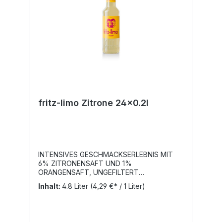
fritz-limo Zitrone 24x0.2l
INTENSIVES GESCHMACKSERLEBNIS MIT
6% ZITRONENSAFT UND 1%
ORANGENSAFT, UNGEFILTERT
TRÜB.Nährwert- und Brennwertangaben je
Inhalt:
4.8 Liter
(4,29 €* / 1 Liter)
100ml: Brennwert 146kJ (34kcal) / Eiweiß <
0,1g / Kohlenhydrate 8,2g; davon Zucker
8,2g / Enthält geringfügige Mengen von
Fett, gesättigten Fettsäuren, Eiweiß, Salz.