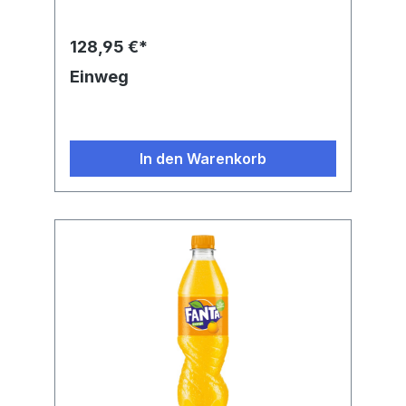
Kohlenhydrate: 9.5 g, Zucker: 9.4 g, Eiweiß:
0 g,Zutaten: Wasser, Zucker, Orangensaft
aus Orangensaftkonzentrat, Kohlensäure,
128,95 €*
Säuerungsmittel: Citronensäure,
Orangenextrakt, natürliches Orangenaroma
Einweg
mit anderen natürlichen Aromen,
AntioxidationsmittelAscorbinsäure,
Farbstoff Carotine,
Stabilisator Guarkernmehl.
In den Warenkorb