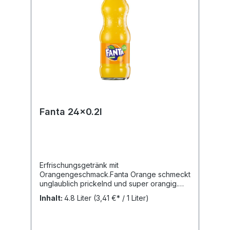
Fanta 24x0.2l
Erfrischungsgetränk mit
Orangengeschmack.Fanta Orange schmeckt
unglaublich prickelnd und super orangig.
Trinke Fanta. Lebe
Inhalt:
4.8 Liter
(3,41 €* / 1 Liter)
bunter!Nährwertangaben: Brennwert: 163.3
kJ, Fett: 0 g, Gesättigte Fettsäuren: 0 g,
Kohlenhydrate: 9.5 g, Zucker: 9.4 g, Eiweiß:
0 g,Zutaten: Wasser, Zucker, Orangensaft