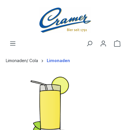
alt springen
Ware
Limonaden/ Cola
Limonaden