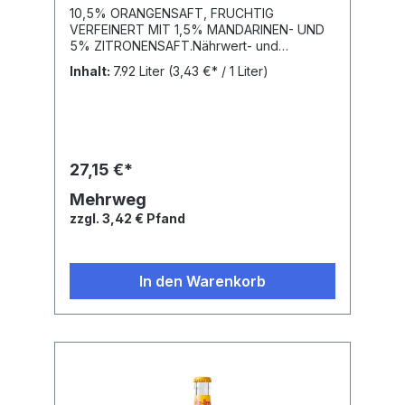
10,5% ORANGENSAFT, FRUCHTIG
VERFEINERT MIT 1,5% MANDARINEN- UND
5% ZITRONENSAFT.Nährwert- und
Brennwertangaben je 100ml: Brennwert
Inhalt:
7.92 Liter
(3,43 €* / 1 Liter)
156kJ (37kcal) / Kohlenhydrate 8,7g; davon
Zucker 8,7g / Enthält geringfügige Mengen
von Fett, gesättigten Fettsäuren, Eiweiß,
Salz.Zutaten: Natürliches Mineralwasser,
Orangensaft* (10,5%), Zucker, Zitronensaft*
(5%), Mandarinensaft* (1,5%), Kohlensäure,
27,15 €*
Orangen- und Zitronenextrakt, natürliches
Orangenaroma, Antioxidationsmittel
Mehrweg
Ascorbinsäure, Stabilisator
zzgl. 3,42 € Pfand
Johannisbrotkernmehl, Farbstoff Carotin *
(aus Fruchtsaftkonzentrat)
In den Warenkorb