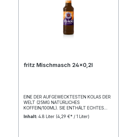
fritz Mischmasch 24x0,2l
EINE DER AUFGEWECKTESTEN KOLAS DER
WELT (25MG NATÜRLICHES
KOFFEIN/100ML). SIE ENTHÄLT ECHTES
KOLANUSSEXTRAKT UND NATÜRLICHES
Inhalt:
4.8 Liter
(4,29 €* / 1 Liter)
KOFFEIN - DER UNVERWECHSELBARE
WACHMACHER.Nährwert- und
Brennwertangaben je 100ml: Brennwert
156kJ (37kcal) / Kohlenhydrate 8,9g; davon