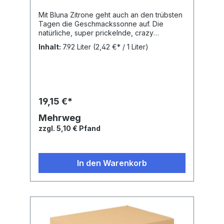
Mit Bluna Zitrone geht auch an den trübsten
Tagen die Geschmackssonne auf. Die
natürliche, super prickelnde, crazy
Zitronenlimonade löscht jeden Durst und
Inhalt:
7.92 Liter
(2,42 €* / 1 Liter)
mischt auch jedes Bier als Mix für Radler /
Alster herrlich auf.Nährwertangaben:
Brennwert: 179 kJ, Fett: 0 g, Gesättigte
Fettsäuren: 0 g, Kohlenhydrate: 10 g, Zucker:
10 g, Eiweiß: 0 g, Salz: 0.02 g, Zutaten:
Wasser, Zucker, Kohlensäure,
19,15 €*
Säuerungsmittel Citronensäure, natürliches
Aroma, Säureregulator Trinatriumcitrat.
Mehrweg
zzgl. 5,10 € Pfand
In den Warenkorb