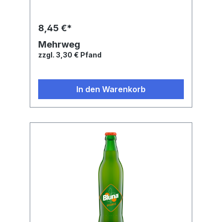
GZutaten: Natürliches Mineralwasser,
Zucker, Kohlensäure, Säuerungsmittel
Zitronensäure, Süßstoffe Natriumcyclamat,
8,45 €*
Aspartam, Acesulfam K und Saccharin-
Natrium, natürliches Zitronenaroma
Mehrweg
zzgl. 3,30 € Pfand
In den Warenkorb