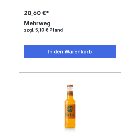
Zucker 8,9g / Enthält geringfügige Mengen
von Fett, gesättigten Fettsäuren, Eiweiß,
20,60 €*
Salz.Zutaten: Natürliches Mineralwasser,
Zucker, Orangensaft* (4,5%), Zitronensaft*
Mehrweg
(3%), Kohlensäure, Mandarinensaft*
zzgl. 5,10 € Pfand
(0,5%), Zitronen- und Orangenextrakt,
Farbstoffe Ammonsulfit-Zuckerkulör und
Carotin, natürliches Aroma, Aroma Koffein,
Stabilisator Johannesbrotkernmehl. * aus
In den Warenkorb
Fruchtsaftkonzentraten