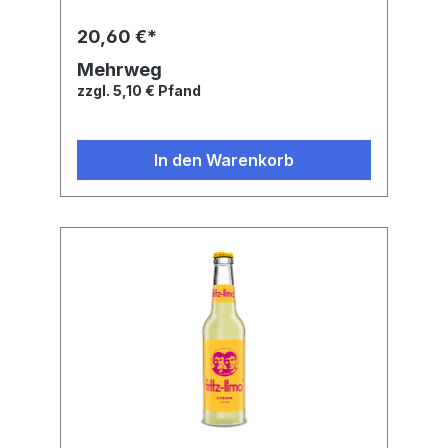
Zutaten: Natürliches Mineralwasser, Zucker,
Zitronensaft* (6%), Orangensaft* (1%),
20,60 €*
Kohlensäure, Zitronen- und Orangenextrakt,
Natürliches Citrusaroma, Antioxidationsmittel
Mehrweg
Ascorbinsäure, Stabilisator
zzgl. 5,10 € Pfand
Johannisbrotkernmehl. *aus
Fruchtsaftkonzentraten
In den Warenkorb