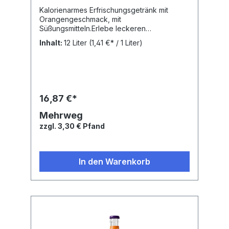
Kalorienarmes Erfrischungsgetränk mit
Orangengeschmack, mit
Süßungsmitteln.Erlebe leckeren
Fruchtgeschmack von Fanta Orange Zero
Inhalt:
12 Liter
(1,41 €* / 1 Liter)
ohne Zucker.Nährwertangaben: Brennwert:
12.6 kJ, Fett: 0 g, Gesättigte Fettsäuren: 0 g,
Kohlenhydrate: 9.5 g, Zucker: 9.4 g, Eiweiß:
0 g,Zutaten: Wasser, Orangensaft aus
Orangenkonzentrat, Kohlensäure,
Säuerungsmittel Citronensäure,
16,87 €*
Orangenextrakt, Süßstoffe (
Natriumcyclamat, Aspartam (enthält eine
Mehrweg
Phenylalaninquelle) (enthält eine
zzgl. 3,30 € Pfand
Phenylalaninquelle) (enthält eine
Phenylalaninquelle) (enthält eine
Phenylalaninquelle) (enthält eine
Phenylalaninquelle)
In den Warenkorb