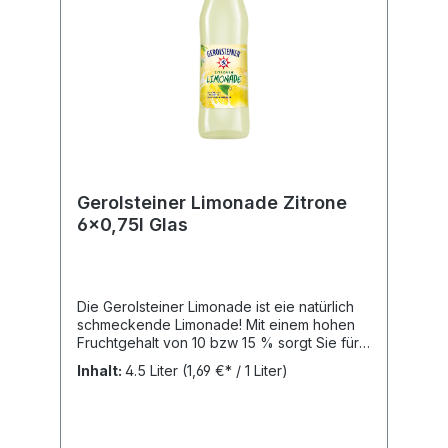
Gerolsteiner Limonade Zitrone
6x0,75l Glas
Die Gerolsteiner Limonade ist eie natürlich
schmeckende Limonade! Mit einem hohen
Fruchtgehalt von 10 bzw 15 % sorgt Sie für
den fruchtigen Geschmack und Erfrischung.
Inhalt:
4.5 Liter
(1,69 €* / 1 Liter)
Nährwertangaben: Brennwert: 179 kJ, Fett:
0.1 g, Gesättigte Fettsäuren: 0 g,
Kohlenhydrate: 10 g, Zucker: 10 g, Eiweiß: 0.1
g, Salz: 0.01 g,Zutaten: Natürliches