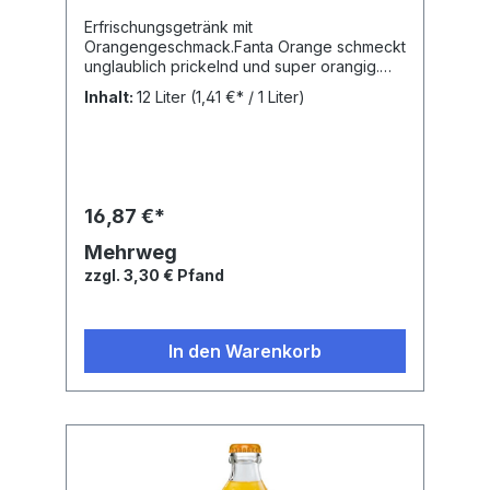
Erfrischungsgetränk mit
Orangengeschmack.Fanta Orange schmeckt
unglaublich prickelnd und super orangig.
Trinke Fanta. Lebe
Inhalt:
12 Liter
(1,41 €* / 1 Liter)
bunter!Nährwertangaben: Brennwert: 163.3
kJ, Fett: 0 g, Gesättigte Fettsäuren: 0 g,
Kohlenhydrate: 9.5 g, Zucker: 9.4 g, Eiweiß:
0 g,Zutaten: Wasser, Zucker, Orangensaft
aus Orangensaftkonzentrat, Kohlensäure,
Säuerungsmittel: Citronensäure,
16,87 €*
Orangenextrakt, natürliches Orangenaroma
mit anderen natürlichen Aromen,
Mehrweg
AntioxidationsmittelAscorbinsäure,
zzgl. 3,30 € Pfand
Farbstoff Carotine,
Stabilisator Guarkernmehl.
In den Warenkorb