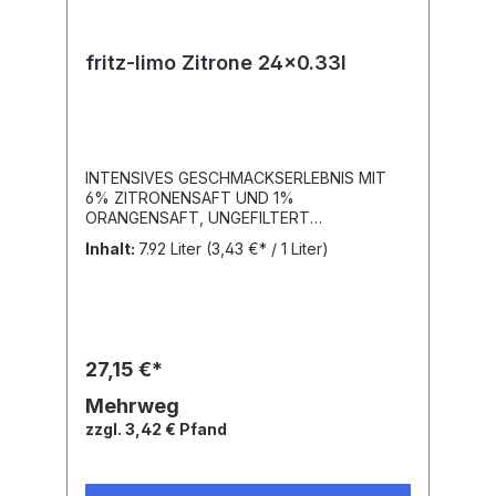
fritz-limo Zitrone 24x0.33l
INTENSIVES GESCHMACKSERLEBNIS MIT
6% ZITRONENSAFT UND 1%
ORANGENSAFT, UNGEFILTERT
TRÜB.Nährwert- und Brennwertangaben je
Inhalt:
7.92 Liter
(3,43 €* / 1 Liter)
100ml: Brennwert 146kJ (34kcal) / Eiweiß <
0,1g / Kohlenhydrate 8,2g; davon Zucker
8,2g / Enthält geringfügige Mengen von
Fett, gesättigten Fettsäuren, Eiweiß, Salz.
Zutaten: Natürliches Mineralwasser, Zucker,
Zitronensaft* (6%), Orangensaft* (1%),
27,15 €*
Kohlensäure, Zitronen- und Orangenextrakt,
Natürliches Citrusaroma, Antioxidationsmittel
Mehrweg
Ascorbinsäure, Stabilisator
zzgl. 3,42 € Pfand
Johannisbrotkernmehl. *aus
Fruchtsaftkonzentraten