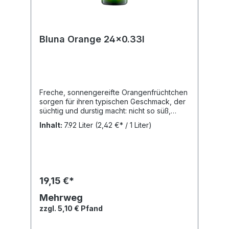
Bluna Orange 24x0.33l
Freche, sonnengereifte Orangenfrüchtchen
sorgen für ihren typischen Geschmack, der
süchtig und durstig macht: nicht so süß,
sondern fruchtig-frisch. Einfach irrsinnig
Inhalt:
7.92 Liter
(2,42 €* / 1 Liter)
gut.Nährwertangaben: Brennwert: 184 kJ,
Fett: 0 g, Gesättigte Fettsäuren: 0 g,
Kohlenhydrate: 11 g, Zucker: 11 g, Eiweiß: 0 g,
Salz: 0.02 g, Zutaten: Wasser, Zucker,
Kohlensäure, Orangensaftkonzentrat,
Säuerungsmittel Citronensäure, natürliches
19,15 €*
Orangenaroma mit anderen natürlichen
Aromen, Orangenextrakt,
Mehrweg
Antioxidationsmittel Ascorbinsäure,
zzgl. 5,10 € Pfand
Stabilisator Johannisbrotkernmehl, Farbstoff
Beta-Carotin.