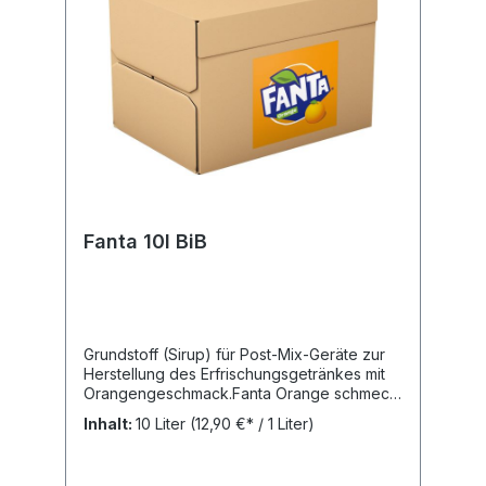
Fanta 10l BiB
Grundstoff (Sirup) für Post-Mix-Geräte zur
Herstellung des Erfrischungsgetränkes mit
Orangengeschmack.Fanta Orange schmeckt
unglaublich prickelnd und super orangig.
Inhalt:
10 Liter
(12,90 €* / 1 Liter)
Trinke Fanta. Lebe
bunter!Nährwertangaben: Brennwert: 163.3
kJ, Fett: 0 g, Gesättigte Fettsäuren: 0 g,