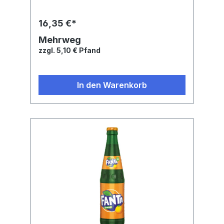
aus Orangensaftkonzentrat, Kohlensäure,
Säuerungsmittel: Citronensäure,
16,35 €*
Orangenextrakt, natürliches Orangenaroma
mit anderen natürlichen Aromen,
Mehrweg
AntioxidationsmittelAscorbinsäure,
zzgl. 5,10 € Pfand
Farbstoff Carotine,
Stabilisator Guarkernmehl.
In den Warenkorb