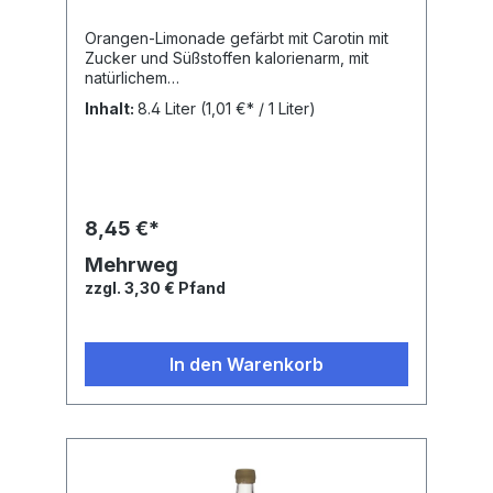
Orangen-Limonade gefärbt mit Carotin mit
Zucker und Süßstoffen kalorienarm, mit
natürlichem
MineralwasserNährwertangaben: Energie
Inhalt:
8.4 Liter
(1,01 €* / 1 Liter)
(Brennwert kJ) 67,00 kJ Energie (Brennwert
kcal) 16,00 Kcal Fett 0,10 G davon gesättigte
Fettsäuren 0,10 G Kohlenhydrate 3,90 G
davon Zucker 3,90 G Eiweiß 0,10 g Salz
0,40 GZutaten: Natürliches Mineralwasser,
Orangensaft aus Orangensaftkonzentrat,
8,45 €*
Zucker, Kohlensäure, Säuerungsmittel
Citronensäure, Süßstoffe Natriumcyclamat,
Mehrweg
Acesulfam-K, Aspartam* und Saccharin-
zzgl. 3,30 € Pfand
Natrium, natürliche Aromen,
Antioxidationsmittel Ascorbinsäure,
Stabilisator Johannisbrotkernmehl, Farbstoff
Carotin. *Enthält eine Phenylalaninquelle
In den Warenkorb