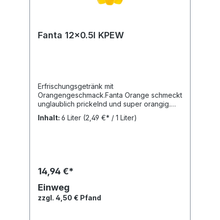
Fanta 12x0.5l KPEW
Erfrischungsgetränk mit
Orangengeschmack.Fanta Orange schmeckt
unglaublich prickelnd und super orangig.
Trinke Fanta. Lebe
Inhalt:
6 Liter
(2,49 €* / 1 Liter)
bunter!Nährwertangaben: Brennwert: 163.3
kJ, Fett: 0 g, Gesättigte Fettsäuren: 0 g,
Kohlenhydrate: 9.5 g, Zucker: 9.4 g, Eiweiß:
0 g,Zutaten: Wasser, Zucker, Orangensaft
aus Orangensaftkonzentrat, Kohlensäure,
Säuerungsmittel: Citronensäure,
14,94 €*
Orangenextrakt, natürliches Orangenaroma
mit anderen natürlichen Aromen,
Einweg
AntioxidationsmittelAscorbinsäure,
zzgl. 4,50 € Pfand
Farbstoff Carotine,
Stabilisator Guarkernmehl.