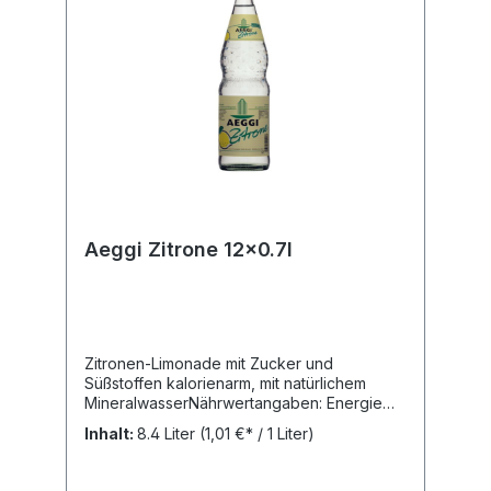
Aeggi Zitrone 12x0.7l
Zitronen-Limonade mit Zucker und
Süßstoffen kalorienarm, mit natürlichem
MineralwasserNährwertangaben: Energie
(Brennwert kJ) 59,30 kJ Energie (Brennwert
Inhalt:
8.4 Liter
(1,01 €* / 1 Liter)
kcal) 14,10 Kcal Fett 0,10 G davon gesättigte
Fettsäuren 0,10 G Kohlenhydrate 3,65 G
davon Zucker 3,65 G Eiweiß 0,10 g Salz 0,14