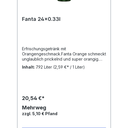
Fanta 24x0.33l
Erfrischungsgetränk mit
Orangengeschmack.Fanta Orange schmeckt
unglaublich prickelnd und super orangig.
Trinke Fanta. Lebe
Inhalt:
7.92 Liter
(2,59 €* / 1 Liter)
bunter!Nährwertangaben: Brennwert: 163.3
kJ, Fett: 0 g, Gesättigte Fettsäuren: 0 g,
Kohlenhydrate: 9.5 g, Zucker: 9.4 g, Eiweiß:
0 g,Zutaten: Wasser, Zucker, Orangensaft
aus Orangensaftkonzentrat, Kohlensäure,
Säuerungsmittel: Citronensäure,
20,54 €*
Orangenextrakt, natürliches Orangenaroma
mit anderen natürlichen Aromen,
Mehrweg
AntioxidationsmittelAscorbinsäure,
zzgl. 5,10 € Pfand
Farbstoff Carotine,
Stabilisator Guarkernmehl.