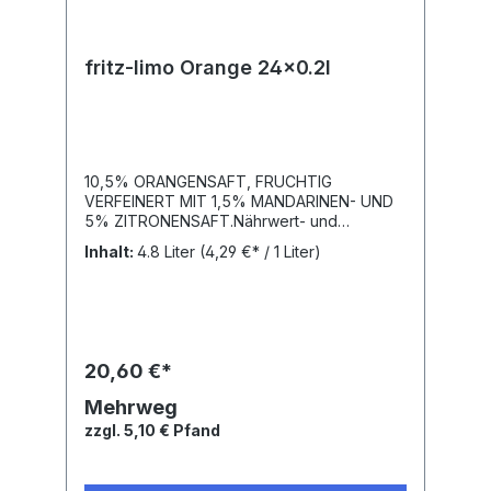
fritz-limo Orange 24x0.2l
10,5% ORANGENSAFT, FRUCHTIG
VERFEINERT MIT 1,5% MANDARINEN- UND
5% ZITRONENSAFT.Nährwert- und
Brennwertangaben je 100ml: Brennwert
Inhalt:
4.8 Liter
(4,29 €* / 1 Liter)
156kJ (37kcal) / Kohlenhydrate 8,7g; davon
Zucker 8,7g / Enthält geringfügige Mengen
von Fett, gesättigten Fettsäuren, Eiweiß,
Salz.Zutaten: Natürliches Mineralwasser,
Orangensaft* (10,5%), Zucker, Zitronensaft*
(5%), Mandarinensaft* (1,5%), Kohlensäure,
20,60 €*
Orangen- und Zitronenextrakt, natürliches
Orangenaroma, Antioxidationsmittel
Mehrweg
Ascorbinsäure, Stabilisator
zzgl. 5,10 € Pfand
Johannisbrotkernmehl, Farbstoff Carotin *
(aus Fruchtsaftkonzentrat)