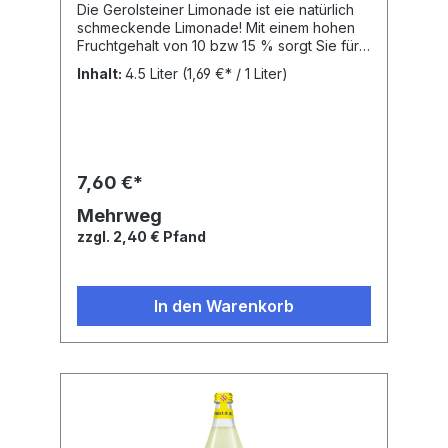
Die Gerolsteiner Limonade ist eie natürlich
schmeckende Limonade! Mit einem hohen
Fruchtgehalt von 10 bzw 15 % sorgt Sie für
den fruchtigen Geschmack und
Inhalt:
4.5 Liter
(1,69 €* / 1 Liter)
Erfrischung.Nährwertangaben: Brennwert:
182 kJ, Fett: 0.1 g, Gesättigte Fettsäuren: 0.1
g, Kohlenhydrate: 10.3 g, Zucker: 10.3 g,
Eiweiß: 0.1 g, Salz: 0.01 g,Zutaten: Natürliches
Mineralwasser, Zucker (aus Zuckerrohr),
Orangensaft aus Orangensaftkonzentrat
7,60 €*
(5,5%), Zitronensaft aus
Zitronensaftkonzentrat (4,5%),
Mehrweg
Kohlensäure, natürliches Orangenaroma,
zzgl. 2,40 € Pfand
Vitamin C, Stabilisatoren Pektin und
Johannisbrotkernmehl, Farbstoff Beta-
Carotin
In den Warenkorb