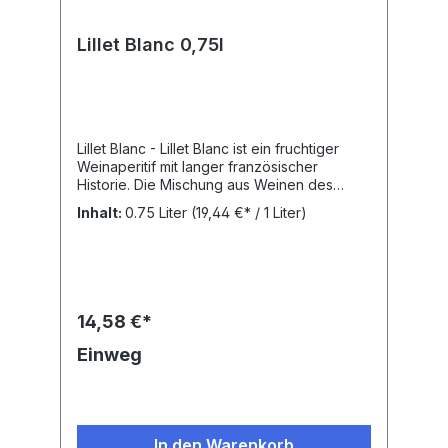
Lillet Blanc 0,75l
Lillet Blanc - Lillet Blanc ist ein fruchtiger
Weinaperitif mit langer französischer
Historie. Die Mischung aus Weinen des
weltbekannten Anbaugebietes Bordeaux
Inhalt:
0.75 Liter
(19,44 €* / 1 Liter)
und exotische Zitrusfrüchte aus aller Welt
geben dieser Liaison seit 1887 seinen
einzigartigen und fruchtig runden
Geschmack. Spätestens seit seinem Auftritt
in James Bond Casino Royal genießt der
fast in Vergessenheit geratene Aperitif
14,58 €*
Klassiker seine unserer Meinung nach
wohlverdiente
Einweg
Aufmerksamkeit.Nährwertangaben:
Brennwert: 120,0 kcal / 504 kJRebsorten:
Mélange aus weißen TraubenAlkoholgehalt:
17 % vol.
In den Warenkorb