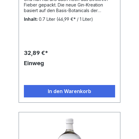
Fieber gepackt. Die neue Gin-Kreation
basiert auf den Basis-Botanicals der
anderen beiden Gins: Wacholder, Lavendel,
Inhalt:
0.7 Liter
(46,99 €* / 1 Liter)
Pomeranzenschalen und Zitronenschalen.
Darüber hinaus haben wir die
hochwertigsten und feinsten Essenzen von
Himbeere, Pfirsich, Hibiskus, Eberesche,
Bergamotte und Orangenblüten verarbeitet
und daraus diesen DIAMANT geschliffen. Er
32,89 €*
stößt die Tür zu einer völlig neuen Gin-
Erfahrung auf.Mit einem Alkoholgehalt von
Einweg
47 % vol. steigen wir hoch, aber nicht zu
hoch, ein, denn die wertvollen Essenzen
wollen optimal getragen werden und zur
vollen Entfaltung kommen, sowohl im Duft
als auch im Geschmack. Die Nase und der
In den Warenkorb
Gaumen werden überrascht von einer
zauberhaften Fruchtigkeit, welche dann
durch die feine Abstimmung angenehm
anhaltend im Mund verbleibt. 47 % Vol.
Alkohol