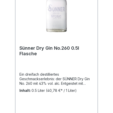
Sünner Dry Gin No.260 0.5l
Flasche
Ein dreifach destilliertes
Geschmackserlebnis: der SÜNNER Dry Gin
No. 260 mit 43% vol. alc. Entgeistet mit
frischen Wacholderbeeren und einer
Inhalt:
0.5 Liter
(40,78 €* / 1 Liter)
speziellen Note aus Lavendel, Zitrone und
Bitterorange. Ein Hochgenuss für jeden
Kenner! 43 % Vol. Alkohol