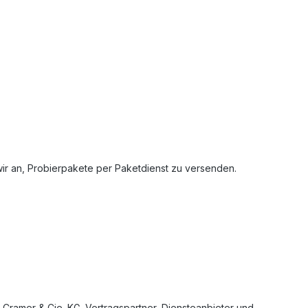
wir an, Probierpakete per Paketdienst zu versenden.
Cramer & Cie. KG. Vertragspartner, Diensteanbieter und