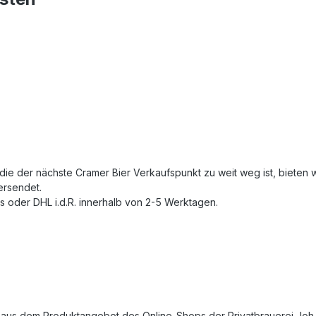
die der nächste Cramer Bier Verkaufspunkt zu weit weg ist, bieten 
ersendet.
s oder DHL i.d.R. innerhalb von 2-5 Werktagen.
 aus dem Produktangebot des Online-Shops der Privatbrauerei Joh. 