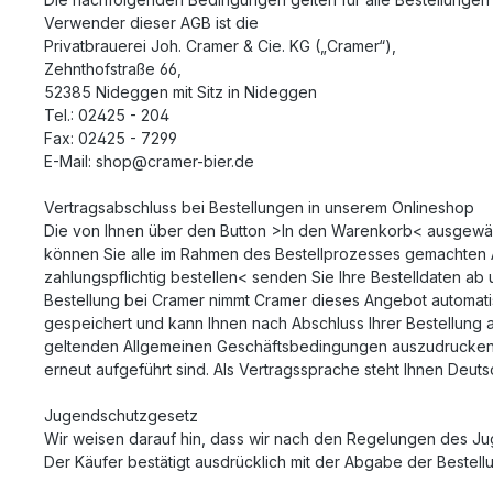
Verwender dieser AGB ist die
Privatbrauerei Joh. Cramer & Cie. KG („Cramer“),
Zehnthofstraße 66,
52385 Nideggen mit Sitz in Nideggen
Tel.: 02425 - 204
Fax: 02425 - 7299
E-Mail: shop@cramer-bier.de
Vertragsabschluss bei Bestellungen in unserem Onlineshop
Die von Ihnen über den Button >In den Warenkorb< ausgewähl
können Sie alle im Rahmen des Bestellprozesses gemachten A
zahlungspflichtig bestellen< senden Sie Ihre Bestelldaten ab
Bestellung bei Cramer nimmt Cramer dieses Angebot automati
gespeichert und kann Ihnen nach Abschluss Ihrer Bestellung a
geltenden Allgemeinen Geschäftsbedingungen auszudrucken. Sie
erneut aufgeführt sind. Als Vertragssprache steht Ihnen Deut
Jugendschutzgesetz
Wir weisen darauf hin, dass wir nach den Regelungen des Ju
Der Käufer bestätigt ausdrücklich mit der Abgabe der Bestel