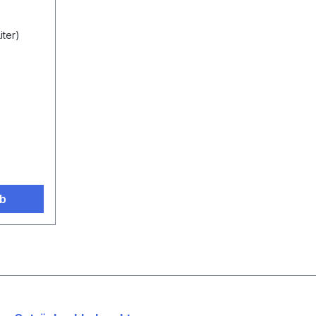
iter)
rb