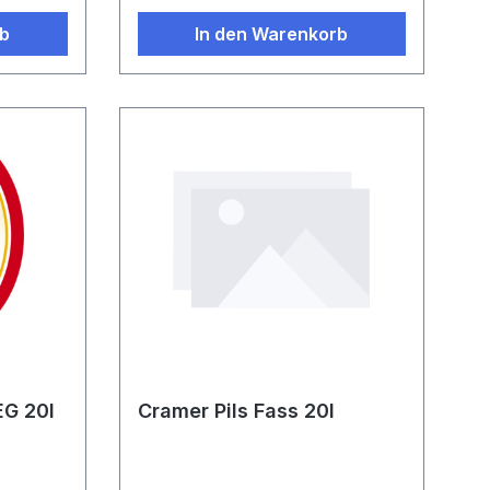
rb
In den Warenkorb
EG 20l
Cramer Pils Fass 20l