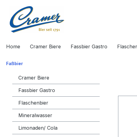
springen
Zur Hauptnavigation springen
Home
Cramer Biere
Fassbier Gastro
Flasche
Faßbier
Cramer Biere
Fassbier Gastro
Flaschenbier
Mineralwasser
Limonaden/ Cola