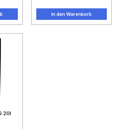
rb
In den Warenkorb
G 20l