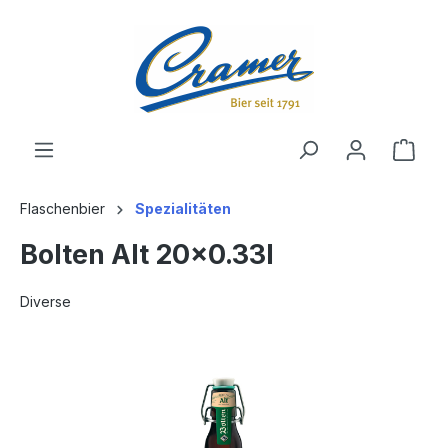
alt springen
Ware
Flaschenbier
Spezialitäten
Bolten Alt 20x0.33l
Diverse
Bildergalerie überspringen