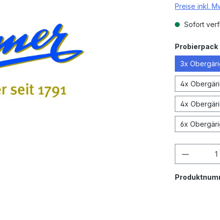
Preise inkl. 
Sofort verf
Probierpack 
3x Obergärig
4x Obergärig
4x Obergärig
6x Obergärig
Produkt
Produktnum