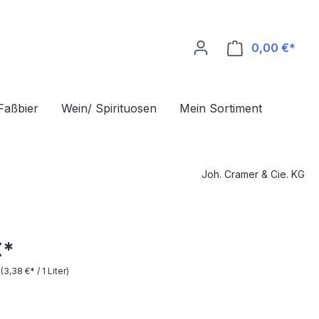
0,00 €*
Ware
Faßbier
Wein/ Spirituosen
Mein Sortiment
Joh. Cramer & Cie. KG
€*
r
(3,38 €* / 1 Liter)