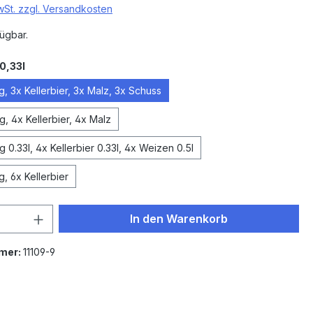
MwSt. zzgl. Versandkosten
ügbar.
auswählen
0,33l
, 3x Kellerbier, 3x Malz, 3x Schuss
, 4x Kellerbier, 4x Malz
 0.33l, 4x Kellerbier 0.33l, 4x Weizen 0.5l
, 6x Kellerbier
 Anzahl: Gib den gewünschten Wert ein 
In den Warenkorb
mer:
11109-9