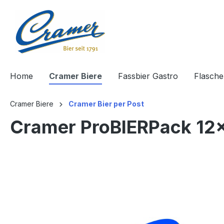
springen
Zur Hauptnavigation springen
Home
Cramer Biere
Fassbier Gastro
Flasche
Cramer Biere
Cramer Bier per Post
Cramer ProBIERPack 12
Bildergalerie überspringen