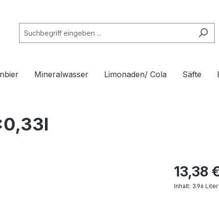
nbier
Mineralwasser
Limonaden/ Cola
Säfte
x0,33l
13,38 
Inhalt:
3.96 Lite