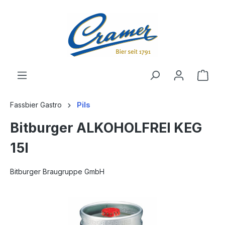
alt springen
Ware
Fassbier Gastro
Pils
Bitburger ALKOHOLFREI KEG
15l
Bitburger Braugruppe GmbH
Bildergalerie überspringen