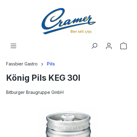
alt springen
Ware
Fassbier Gastro
Pils
König Pils KEG 30l
Bitburger Braugruppe GmbH
Bildergalerie überspringen