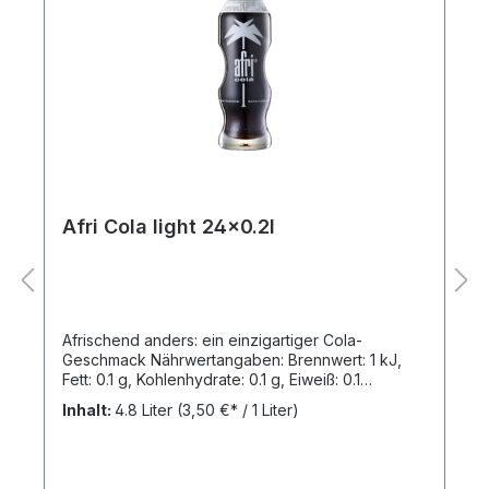
Afri Cola light 24x0.2l
Afrischend anders: ein einzigartiger Cola-
Geschmack Nährwertangaben: Brennwert: 1 kJ,
Fett: 0.1 g, Kohlenhydrate: 0.1 g, Eiweiß: 0.1
g,Zutaten: Wasser, Kohlensäure, Farbstoff E150d,
Inhalt:
4.8 Liter
(3,50 €* / 1 Liter)
Säuerungsmittel E330 und E338, Süßungsmittel
Natriumcyclamat, Acesulfam K und Aspartam
(enthält eine Phenylalaninquelle), Aroma Koffein
und natürliches Aroma.