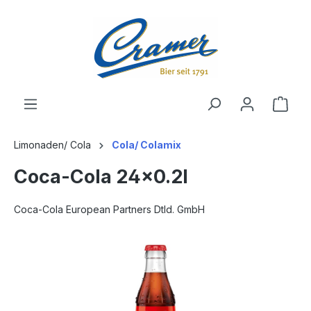
alt springen
Ware
Limonaden/ Cola
Cola/ Colamix
Coca-Cola 24x0.2l
Coca-Cola European Partners Dtld. GmbH
Bildergalerie überspringen