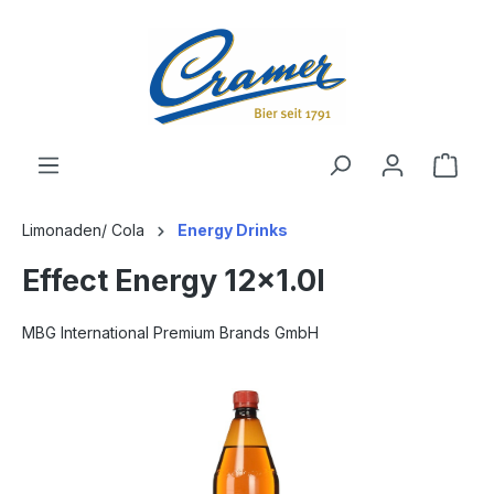
alt springen
Ware
Limonaden/ Cola
Energy Drinks
Effect Energy 12x1.0l
MBG International Premium Brands GmbH
Bildergalerie überspringen