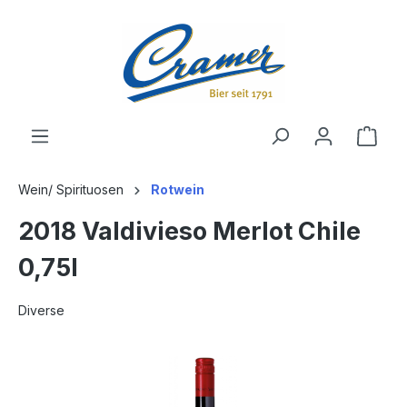
alt springen
Ware
Wein/ Spirituosen
Rotwein
2018 Valdivieso Merlot Chile
0,75l
Diverse
Bildergalerie überspringen