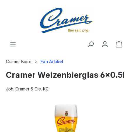
alt springen
Ware
Cramer Biere
Fan Artikel
Cramer Weizenbierglas 6x0.5l
Joh. Cramer & Cie. KG
Bildergalerie überspringen